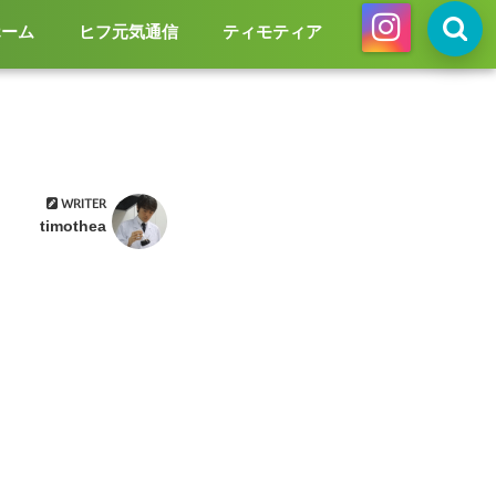
ホーム
ヒフ元気通信
ティモティア
テ
ィ
モ
WRITER
テ
timothea
Wa
ィ
ア
rni
ng
:
Us
e