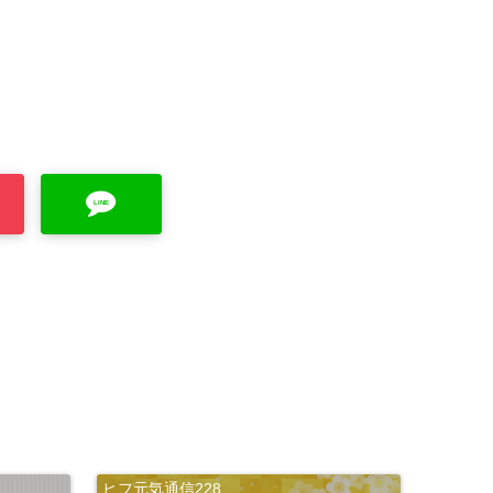
of
un
def
ine
d
LINE
co
nst
ant
full
-
as
ヒフ元気通信228