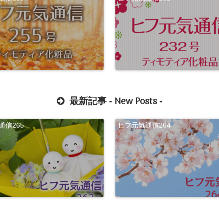
New Posts
最新記事 -
-
通信265
ヒフ元気通信264