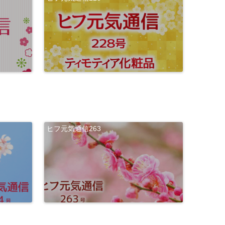
su
me
d
'ful
l'
(thi
ヒフ元気通信263
s
will
thr
ow